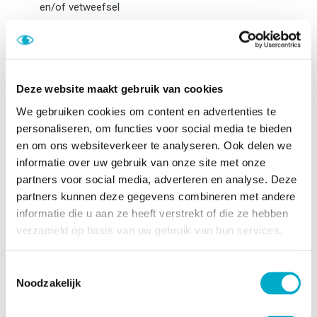
en/of vetweefsel
Het geopereerde gebied wordt na afloop netjes gehecht
en afgeplakt met pleisters.
De hechtingen worden er na 5 tot 7 dagen verwijderd
Deze website maakt gebruik van cookies
De behandeling duurt zo’n 60 minuten. Een onderooglidcorrectie
We gebruiken cookies om content en advertenties te
is een wat complexere ingreep dan de
bovenooglidcorrectie
en
personaliseren, om functies voor social media te bieden
het herstel duurt langer.
en om ons websiteverkeer te analyseren. Ook delen we
informatie over uw gebruik van onze site met onze
partners voor social media, adverteren en analyse. Deze
Hoe lang duurt het herstel van een
partners kunnen deze gegevens combineren met andere
onderooglidcorrectie?
informatie die u aan ze heeft verstrekt of die ze hebben
verzameld op basis van uw gebruik van hun services.
Na de behandeling zullen de onderoogleden gezwollen en rood
zijn. Dit kan 2 tot 3 weken aanhouden. Voor een goed herstel is
Toestemmingsselectie
het belangrijk om de leefregels van je behandelende arts
Noodzakelijk
zorgvuldig op te volgen. Het advies is om een week verlof te
nemen. De meeste mensen kunnen daarna weer (administratief)